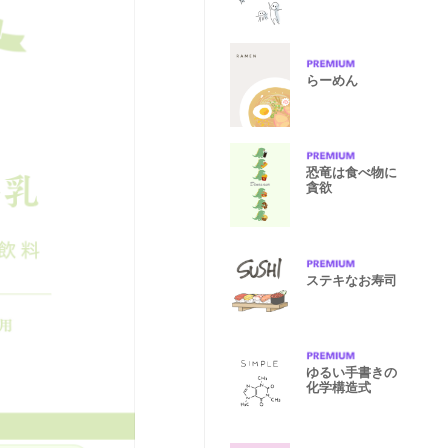
らーめん
恐竜は食べ物に
貪欲
ステキなお寿司
ゆるい手書きの
化学構造式