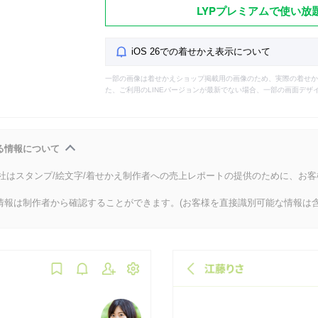
LYPプレミアムで使い放
iOS 26での着せかえ表示について
一部の画像は着せかえショップ掲載用の画像のため、実際の着せか
た、ご利用のLINEバージョンが最新でない場合、一部の画面デザ
る情報について
会社はスタンプ/絵文字/着せかえ制作者への売上レポートの提供のために、お
情報は制作者から確認することができます。(お客様を直接識別可能な情報は含