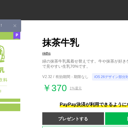
！
抹茶牛乳
nkths
緑の抹茶牛乳風着せ替えです。牛や抹茶が好き
で見やすい生乳70%です。
V2.32 / 有効期間 - 期限なし
iOS 26デザイン部分
￥370
1%還元
PayPay決済が利用できるよう
プレゼントする