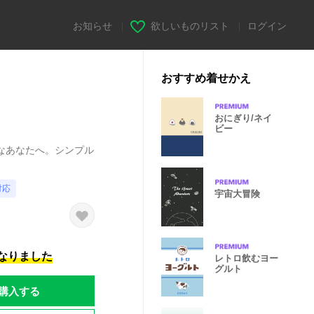
お知らせ
|
欲しいものリスト
|
ログイン
おすすめ着せかえ
おにぎり/ネイ
ビー
なあなたへ。シンプル
対応
宇宙大冒険
になりました
レトロ飲むヨー
グルト
購入する