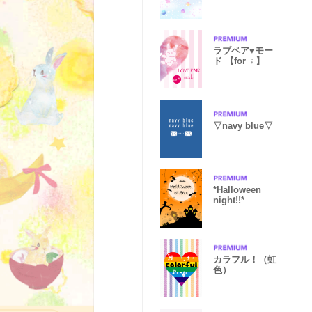
ラブペア♥モー
ド 【for ♀】
▽navy blue▽
*Halloween
night!!*
カラフル！（虹
色）