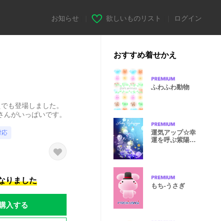
お知らせ
|
欲しいものリスト
|
ログイン
おすすめ着せかえ
ふわふわ動物
えでも登場しました。
さんがいっぱいです。
運気アップ☆幸
対応
運を呼ぶ紫陽花
2
になりました
もち-うさぎ
購入する