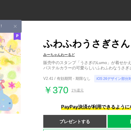
！
ふわふわうさぎさん
みーちゃんわーるど
販売中のスタンプ「うさぎのLumo」が着せか
パステルカラーの可愛らしいふわふわなうさぎ
V2.41 / 有効期間 - 期限なし
iOS 26デザイン部分
￥370
1%還元
PayPay決済が利用できるよう
プレゼントする