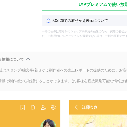
LYPプレミアムで使い放
iOS 26での着せかえ表示について
一部の画像は着せかえショップ掲載用の画像のため、実際の着せか
た、ご利用のLINEバージョンが最新でない場合、一部の画面デザ
る情報について
会社はスタンプ/絵文字/着せかえ制作者への売上レポートの提供のために、お
情報は制作者から確認することができます。(お客様を直接識別可能な情報は含