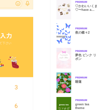
♡かわいいくま
♡〜have a
nice day〜
夜の蝶々2
夢色 ピンク リ
ボン
睡蓮
green tea
theme