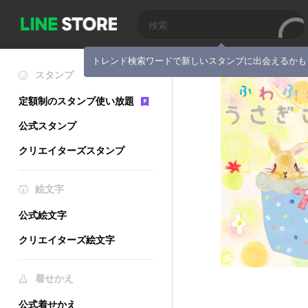
トレンド検索ワードで新しいスタンプに出会えるかも
スタンプ
定額制のスタンプ使い放題
公式スタンプ
クリエイターズスタンプ
絵文字
公式絵文字
クリエイターズ絵文字
着せかえ
公式着せかえ