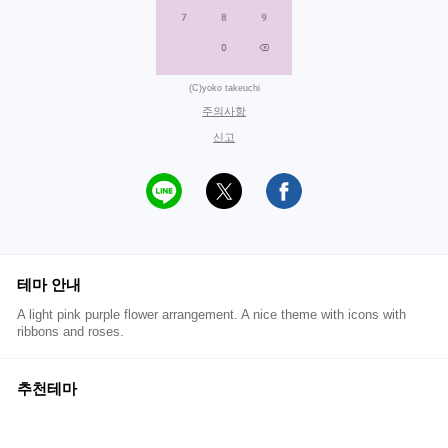
(C)yoko takeuchi
주의사항
신고
테마 안내
A light pink purple flower arrangement. A nice theme with icons with
ribbons and roses.
추천테마