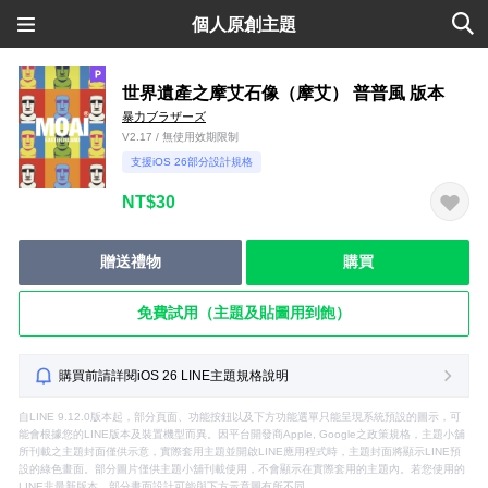
個人原創主題
世界遺產之摩艾石像（摩艾） 普普風 版本
暴力ブラザーズ
V2.17 / 無使用效期限制
支援iOS 26部分設計規格
NT$30
贈送禮物
購買
免費試用（主題及貼圖用到飽）
購買前請詳閱iOS 26 LINE主題規格說明
自LINE 9.12.0版本起，部分頁面、功能按鈕以及下方功能選單只能呈現系統預設的圖示，可
能會根據您的LINE版本及裝置機型而異。因平台開發商Apple, Google之政策規格，主題小舖
所刊載之主題封面僅供示意，實際套用主題並開啟LINE應用程式時，主題封面將顯示LINE預
設的綠色畫面。部分圖片僅供主題小舖刊載使用，不會顯示在實際套用的主題內。若您使用的
LINE非最新版本，部分畫面設計可能與下方示意圖有所不同。