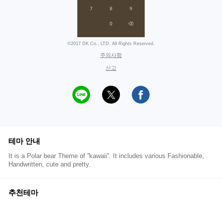
©2017 DK Co., LTD. All Rights Reserved.
주의사항
신고
테마 안내
It is a Polar bear Theme of ''kawaii''. It includes various Fashionable,
Handwritten, cute and pretty.
추천테마