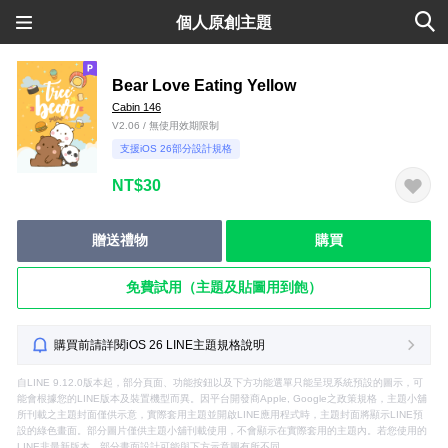
個人原創主題
Bear Love Eating Yellow
Cabin 146
V2.06 / 無使用效期限制
支援iOS 26部分設計規格
NT$30
贈送禮物
購買
免費試用（主題及貼圖用到飽）
購買前請詳閱iOS 26 LINE主題規格說明
自LINE 9.12.0版本起，部分頁面、功能按鈕以及下方功能選單只能呈現系統預設的圖示，可
能會根據您的LINE版本及裝置機型而異。因平台開發商Apple, Google之政策規格，主題小舖
所刊載之主題封面僅供示意，實際套用主題並開啟LINE應用程式時，主題封面將顯示LINE預
設的綠色畫面。部分圖片僅供主題小舖刊載使用，不會顯示在實際套用的主題內。若您使用的
LINE非最新版本，部分畫面設計可能與下方示意圖有所不同。