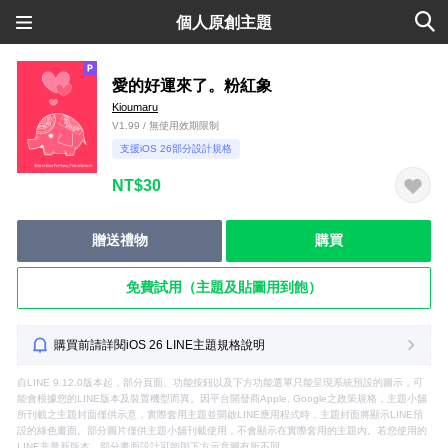
個人原創主題
愛的好運來了。粉紅象
Kioumaru
V1.99 / 無使用效期限制
支援iOS 26部分設計規格
NT$30
贈送禮物
購買
免費試用（主題及貼圖用到飽）
購買前請詳閱iOS 26 LINE主題規格說明
自LINE 9.12.0版本起，部分頁面、功能按鈕以及下方功能選單只能呈現系統預設的圖示，可
能會根據您的LINE版本及裝置機型而異。因平台開發商Apple, Google之政策規格，主題小舖
所刊載之主題封面僅供示意，實際套用主題並開啟LINE應用程式時，主題封面將顯示LINE預
設的綠色畫面。部分圖片僅供主題小舖刊載使用，不會顯示在實際套用的主題內。若您使用的
LINE非最新版本，部分畫面設計可能與下方示意圖有所不同。