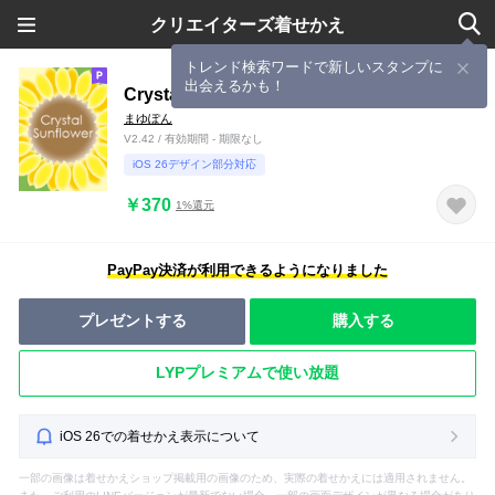
クリエイターズ着せかえ
トレンド検索ワードで新しいスタンプに
出会えるかも！
Crystal Sunflower
まゆぽん
V2.42 / 有効期間 - 期限なし
iOS 26デザイン部分対応
￥370
1%還元
PayPay決済が利用できるようになりました
プレゼントする
購入する
LYPプレミアムで使い放題
iOS 26での着せかえ表示について
一部の画像は着せかえショップ掲載用の画像のため、実際の着せかえには適用されません。