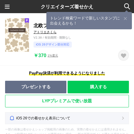
クリエイターズ着せかえ
トレンド検索ワードで新しいスタンプに
出会えるかも！
北欧フラワー・ミルクティー色
アトリエさくら
V2.38 / 有効期間 - 期限なし
iOS 26デザイン部分対応
￥370
1%還元
PayPay決済が利用できるようになりました
プレゼントする
購入する
LYPプレミアムで使い放題
iOS 26での着せかえ表示について
一部の画像は着せかえショップ掲載用の画像のため、実際の着せかえには適用されません。