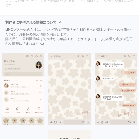
また、ご利用のLINEバージョンが最新でない場合、一部の画面デザインが異なる場合があり
ます。
制作者に提供される情報について
LINEヤフー株式会社はスタンプ/絵文字/着せかえ制作者への売上レポートの提供の
ために、お客様の購入情報を利用します。
購入日付、登録国情報は制作者から確認することができます。(お客様を直接識別可
能な情報は含まれません)