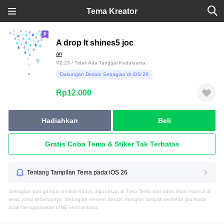
Tema Kreator
A drop It shines5 joc
an
V2.23 / Tidak Ada Tanggal Kedaluarsa
Dukungan Desain Sebagian di iOS 26
Rp12.000
Hadiahkan
Beli
Gratis Coba Tema & Stiker Tak Terbatas
Tentang Tampilan Tema pada iOS 26
Sebagian dari gambar berikut hanya digunakan di Toko Tema dan tidak akan muncul di
tema yang sebenarnya. Sebagian elemen desain mungkin tampak berbeda jika Anda
tidak menggunakan LINE versi terbaru.