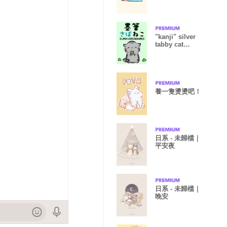
"kanji" silver
tabby cat
(From Japan)
養一隻燙燙吧！
日系 - 未歸檔｜
平安夜
日系 - 未歸檔｜
晚安