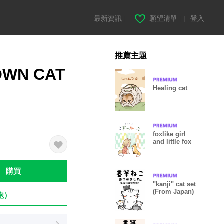
最新資訊
|
願望清單
|
登入
推薦主題
OWN CAT
Healing cat
foxlike girl
and little fox
購買
"kanji" cat set
(From Japan)
飽）