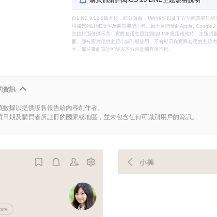
自LINE 9.12.0版本起，部分頁面、功能按鈕以及下方功能選單
根據您的LINE版本及裝置機型而異。因平台開發商Apple, Goog
主題封面僅供示意，實際套用主題並開啟LINE應用程式時，主題封面
面。部分圖片僅供主題小舖刊載使用，不會顯示在實際套用的主題內。
本，部分畫面設計可能與下方示意圖有所不同。
的資訊
買數據以提供販售報告給內容創作者。
買日期及購買者所註冊的國家或地區，並未包含任何可識別用戶的資訊。