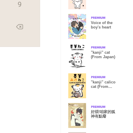
Voice of the
boy's heart
"kanji" cat
(From Japan)
"kanji" calico
cat (From
Japan)
好煩!咱家的狐
神有點廢