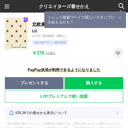
クリエイターズ着せかえ
トレンド検索ワードで新しいスタンプに
出会えるかも！
北欧風きせかえ - コーヒー豆 -
ko8
V2.45 / 有効期間 - 期限なし
iOS 26デザイン部分対応
￥370
1%還元
PayPay決済が利用できるようになりました
プレゼントする
購入する
LYPプレミアムで使い放題
iOS 26での着せかえ表示について
一部の画像は着せかえショップ掲載用の画像のため、実際の着せかえには適用されません。