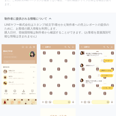
また、ご利用のLINEバージョンが最新でない場合、一部の画面デザインが異なる場合があり
ます。
制作者に提供される情報について
LINEヤフー株式会社はスタンプ/絵文字/着せかえ制作者への売上レポートの提供の
ために、お客様の購入情報を利用します。
購入日付、登録国情報は制作者から確認することができます。(お客様を直接識別可
能な情報は含まれません)