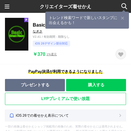
クリエイターズ着せかえ
トレンド検索ワードで新しいスタンプに
出会えるかも！
Basic Green Neon
なぎさ
V2.41 / 有効期間 - 期限なし
iOS 26デザイン部分対応
￥370
1%還元
PayPay決済が利用できるようになりました
プレゼントする
購入する
LYPプレミアムで使い放題
iOS 26での着せかえ表示について
一部の画像は着せかえショップ掲載用の画像のため、実際の着せかえには適用されません。