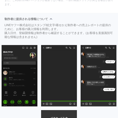
また、ご利用のLINEバージョンが最新でない場合、一部の画面デザインが異なる場合があり
ます。
制作者に提供される情報について
LINEヤフー株式会社はスタンプ/絵文字/着せかえ制作者への売上レポートの提供の
ために、お客様の購入情報を利用します。
購入日付、登録国情報は制作者から確認することができます。(お客様を直接識別可
能な情報は含まれません)