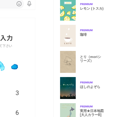
レモン (トスカ)
珈琲
とり（moriシ
リーズ）
ほしのよぞら
実用★日本地図
[大人カラーB]