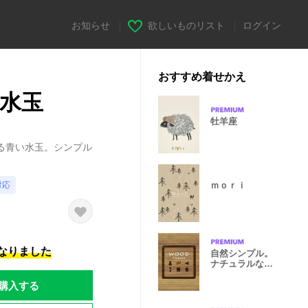
お知らせ
|
欲しいものリスト
|
ログイン
おすすめ着せかえ
い水玉
牡羊座
る青い水玉。シンプル
ｍｏｒｉ
対応
になりました
自然シンプル。
ナチュラルな木
のぬくもり。
購入する