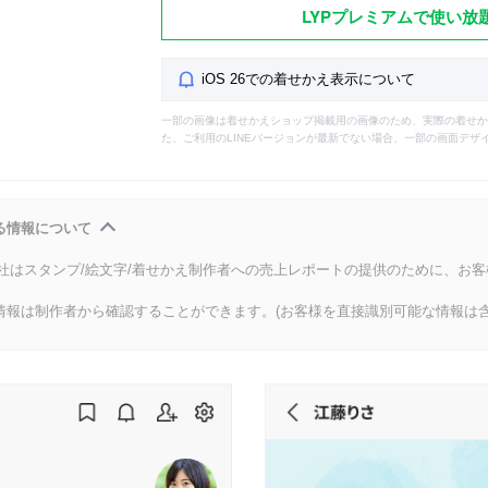
LYPプレミアムで使い放
iOS 26での着せかえ表示について
一部の画像は着せかえショップ掲載用の画像のため、実際の着せか
た、ご利用のLINEバージョンが最新でない場合、一部の画面デザ
る情報について
会社はスタンプ/絵文字/着せかえ制作者への売上レポートの提供のために、お
情報は制作者から確認することができます。(お客様を直接識別可能な情報は含