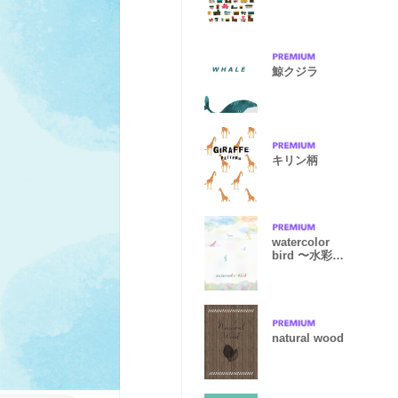
鯨クジラ
キリン柄
watercolor
bird 〜水彩の
鳥と空〜
natural wood