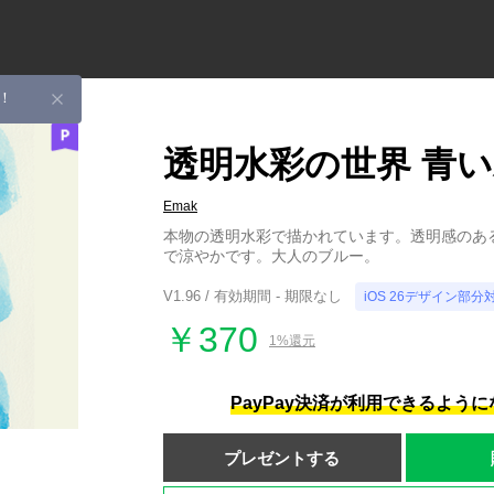
！
透明水彩の世界 青
Emak
本物の透明水彩で描かれています。透明感のあ
で涼やかです。大人のブルー。
V1.96 / 有効期間 - 期限なし
iOS 26デザイン部分
￥370
1%還元
PayPay決済が利用できるよう
プレゼントする