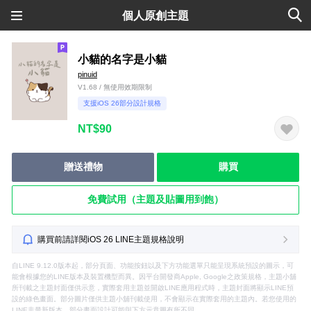
個人原創主題
小貓的名字是小貓
pinuid
V1.68 / 無使用效期限制
支援iOS 26部分設計規格
NT$90
贈送禮物
購買
免費試用（主題及貼圖用到飽）
購買前請詳閱iOS 26 LINE主題規格說明
自LINE 9.12.0版本起，部分頁面、功能按鈕以及下方功能選單只能呈現系統預設的圖示，可
能會根據您的LINE版本及裝置機型而異。因平台開發商Apple, Google之政策規格，主題小舖
所刊載之主題封面僅供示意，實際套用主題並開啟LINE應用程式時，主題封面將顯示LINE預
設的綠色畫面。部分圖片僅供主題小舖刊載使用，不會顯示在實際套用的主題內。若您使用的
LINE非最新版本，部分畫面設計可能與下方示意圖有所不同。