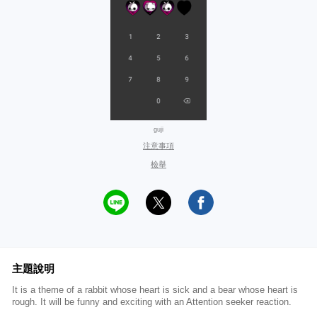
guji
注意事項
檢舉
主題說明
It is a theme of a rabbit whose heart is sick and a bear whose heart is
rough. It will be funny and exciting with an Attention seeker reaction.