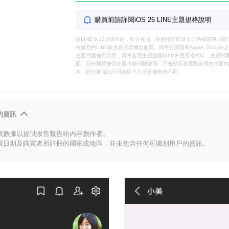
購買前請詳閱iOS 26 LINE主題規格說明
自LINE 9.12.0版本起，部分頁面、功能按鈕以及下方功能選單
根據您的LINE版本及裝置機型而異。因平台開發商Apple, Goog
主題封面僅供示意，實際套用主題並開啟LINE應用程式時，主題封面
面。部分圖片僅供主題小舖刊載使用，不會顯示在實際套用的主題內。
本，部分畫面設計可能與下方示意圖有所不同。
的資訊
買數據以提供販售報告給內容創作者。
買日期及購買者所註冊的國家或地區，並未包含任何可識別用戶的資訊。