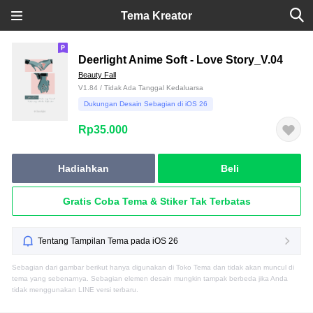
Tema Kreator
Deerlight Anime Soft - Love Story_V.04
Beauty Fall
V1.84 / Tidak Ada Tanggal Kedaluarsa
Dukungan Desain Sebagian di iOS 26
Rp35.000
Hadiahkan
Beli
Gratis Coba Tema & Stiker Tak Terbatas
Tentang Tampilan Tema pada iOS 26
Sebagian dari gambar berikut hanya digunakan di Toko Tema dan tidak akan muncul di
tema yang sebenarnya. Sebagian elemen desain mungkin tampak berbeda jika Anda
tidak menggunakan LINE versi terbaru.