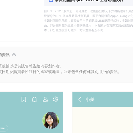
自LINE 9.12.0版本起，部分頁面、功能按鈕以及下方功能選單
根據您的LINE版本及裝置機型而異。因平台開發商Apple, Goog
主題封面僅供示意，實際套用主題並開啟LINE應用程式時，主題封面
面。部分圖片僅供主題小舖刊載使用，不會顯示在實際套用的主題內。
本，部分畫面設計可能與下方示意圖有所不同。
的資訊
買數據以提供販售報告給內容創作者。
買日期及購買者所註冊的國家或地區，並未包含任何可識別用戶的資訊。