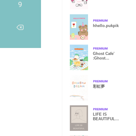
hhello.pukpik
Ghost Cafe'
:Ghost
Community
彩虹夢
LIFE IS
BEAUTIFUL
#dustybeige