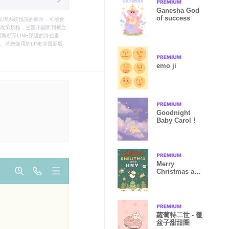
Ganesha God
of success
只能呈現系統預設的圖示，可能會
le之政策規格，主題小舖所刊載之
將顯示LINE預設的綠色畫
若您使用的LINE非最新版
emo ji
Goodnight
Baby Carol !
Merry
Christmas and
Happy New
Year :)
蘿蔔特二世 - 覆
盆子甜甜圈