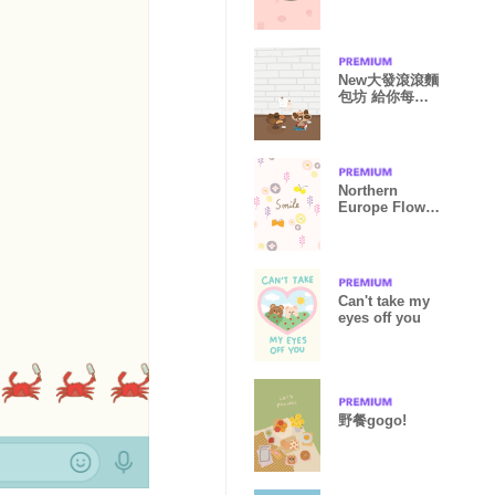
New大發滾滾麵
包坊 給你每天
元氣滿滿
Northern
Europe Flower
butterfly9
Japan
Can't take my
eyes off you
野餐gogo!