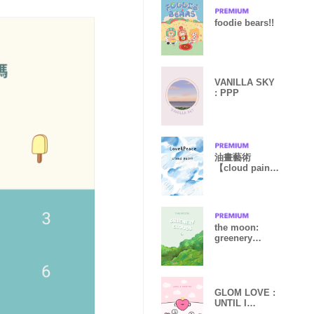
foodie bears!!
VANILLA SKY
: PPP
油畫藝術
【cloud paint
27】
the moon:
greenery
clouds
GLOM LOVE :
UNTIL I
FOUND YOU