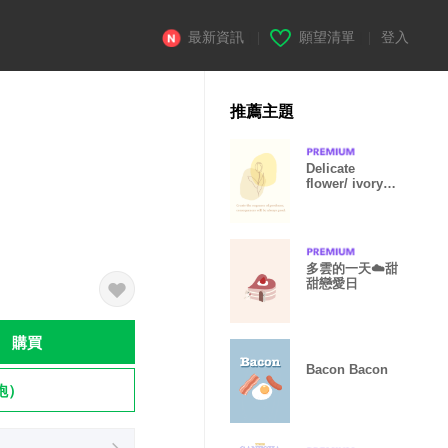
最新資訊
|
願望清單
|
登入
推薦主題
Delicate
flower/ ivory
yellow
多雲的一天☁️甜
甜戀愛日
購買
Bacon Bacon
飽）