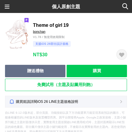
個人原創主題
Theme of girl 19
bonchan
V1.78 / 無使用效期限制
支援iOS 26部分設計規格
NT$30
贈送禮物
購買
免費試用（主題及貼圖用到飽）
購買前請詳閱iOS 26 LINE主題規格說明
自LINE 9.12.0版本起，部分頁面、功能按鈕以及下方功能選單只能呈現系統預設的圖示，可
能會根據您的LINE版本及裝置機型而異。因平台開發商Apple, Google之政策規格，主題小舖
所刊載之主題封面僅供示意，實際套用主題並開啟LINE應用程式時，主題封面將顯示LINE預
設的綠色畫面。部分圖片僅供主題小舖刊載使用，不會顯示在實際套用的主題內。若您使用的
LINE非最新版本，部分畫面設計可能與下方示意圖有所不同。