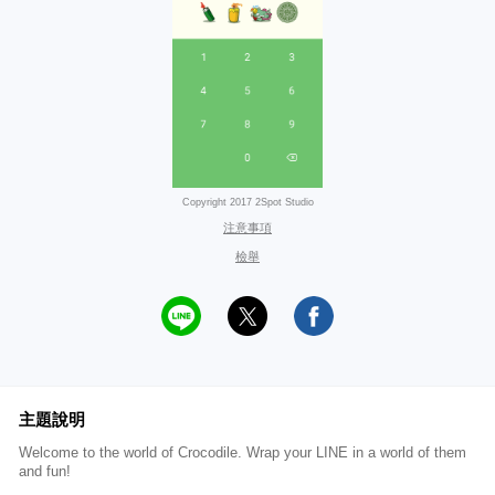
Copyright 2017 2Spot Studio
注意事項
檢舉
主題說明
Welcome to the world of Crocodile. Wrap your LINE in a world of them
and fun!