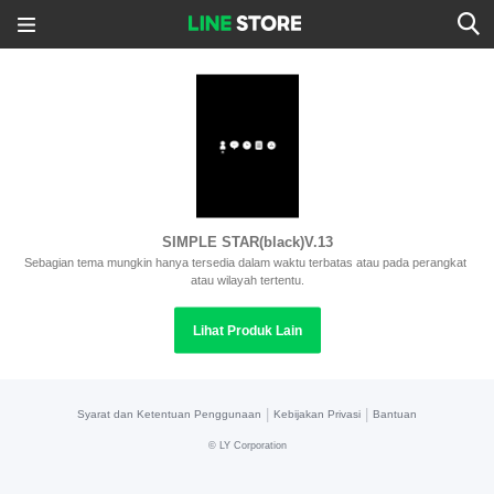
SIMPLE STAR(black)V.13
Sebagian tema mungkin hanya tersedia dalam waktu terbatas atau pada perangkat 
atau wilayah tertentu.
Lihat Produk Lain
|
|
Syarat dan Ketentuan Penggunaan
Kebijakan Privasi
Bantuan
©
LY Corporation