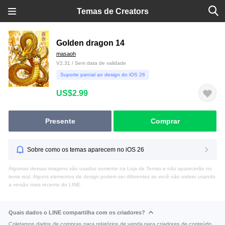
Temas de Creators
Golden dragon 14
masaoh
V2.31 / Sem data de validade
Suporte parcial ao design do iOS 26
US$2.99
Presente
Comprar
Sobre como os temas aparecem no iOS 26
Algumas dessas imagens são usadas somente na Loja de Temas e não aparecerão no
tema real. Alguns elementos de design podem ser diferentes se você não estiver usando
a versão mais recente do LINE.
Quais dados o LINE compartilha com os criadores?
Coletamos dados de compras para relatórios de venda para criadores de conteúdo.