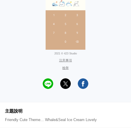
2021 © 423 Studio
注意事項
檢舉
主題說明
Friendly Cute Theme... Whale&Seal Ice Cream Lovely