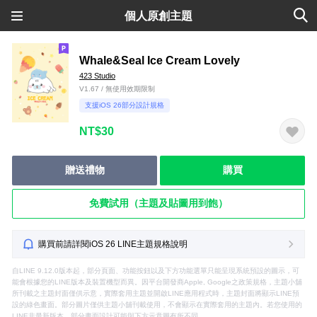
個人原創主題
Whale&Seal Ice Cream Lovely
423 Studio
V1.67 / 無使用效期限制
支援iOS 26部分設計規格
NT$30
贈送禮物
購買
免費試用（主題及貼圖用到飽）
購買前請詳閱iOS 26 LINE主題規格說明
自LINE 9.12.0版本起，部分頁面、功能按鈕以及下方功能選單只能呈現系統預設的圖示，可
能會根據您的LINE版本及裝置機型而異。因平台開發商Apple, Google之政策規格，主題小舖
所刊載之主題封面僅供示意，實際套用主題並開啟LINE應用程式時，主題封面將顯示LINE預
設的綠色畫面。部分圖片僅供主題小舖刊載使用，不會顯示在實際套用的主題內。若您使用的
LINE非最新版本，部分畫面設計可能與下方示意圖有所不同。