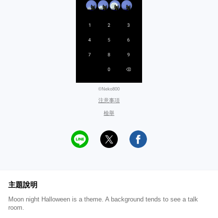
©Neko800
注意事項
檢舉
主題說明
Moon night Halloween is a theme. A background tends to see a talk
room.