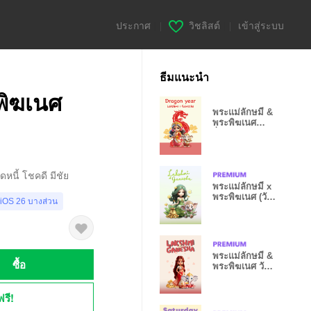
ประกาศ
|
วิชลิสต์
|
เข้าสู่ระบบ
ธีมแนะนำ
พิฆเนศ
พระแม่ลักษมี &
พระพิฆเนศ
ร่ำรวย ปีมังกร
หนี้ โชคดี มีชัย
พระแม่ลักษมี x
พระพิฆเนศ (วัน
 iOS 26 บางส่วน
พุธ)
พระแม่ลักษมี &
ซื้อ
พระพิฆเนศ วัน
อาทิตย์ รวยๆ
ฟรี!