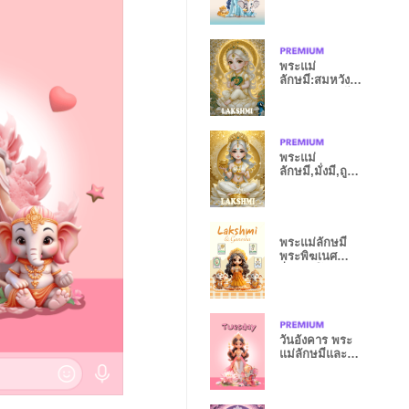
ศุกร์ ร่ำรวย
พระแม่
ลักษมี:สมหวัง
ความรัก,รวยไม่
เลิก
พระแม่
ลักษมี,มั่งมี,ถูก
หวย,รวยพันล้าน
พระแม่ลักษมี
พระพิฆเนศ
ร่ำรวย โชคลาภ
งาน
วันอังคาร พระ
แม่ลักษมีและ
พระพิฆเนศ