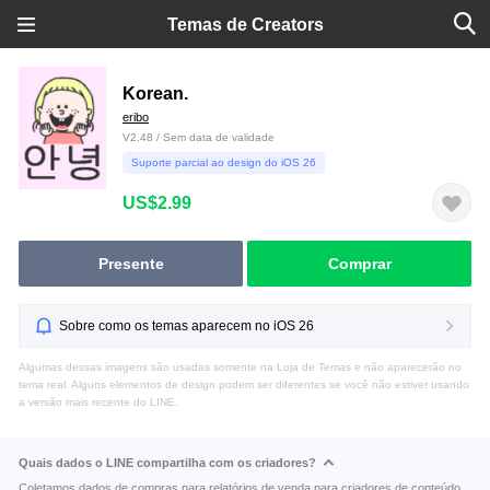
Temas de Creators
Korean.
eribo
V2.48 / Sem data de validade
Suporte parcial ao design do iOS 26
US$2.99
Presente
Comprar
Sobre como os temas aparecem no iOS 26
Algumas dessas imagens são usadas somente na Loja de Temas e não aparecerão no
tema real. Alguns elementos de design podem ser diferentes se você não estiver usando
a versão mais recente do LINE.
Quais dados o LINE compartilha com os criadores?
Coletamos dados de compras para relatórios de venda para criadores de conteúdo.