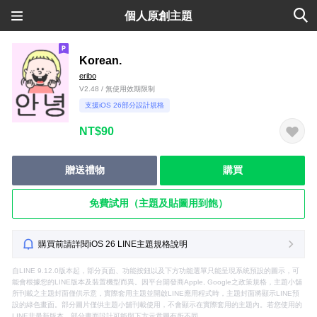
個人原創主題
Korean.
eribo
V2.48 / 無使用效期限制
支援iOS 26部分設計規格
NT$90
贈送禮物
購買
免費試用（主題及貼圖用到飽）
購買前請詳閱iOS 26 LINE主題規格說明
自LINE 9.12.0版本起，部分頁面、功能按鈕以及下方功能選單只能呈現系統預設的圖示，可
能會根據您的LINE版本及裝置機型而異。因平台開發商Apple, Google之政策規格，主題小舖
所刊載之主題封面僅供示意，實際套用主題並開啟LINE應用程式時，主題封面將顯示LINE預
設的綠色畫面。部分圖片僅供主題小舖刊載使用，不會顯示在實際套用的主題內。若您使用的
LINE非最新版本，部分畫面設計可能與下方示意圖有所不同。