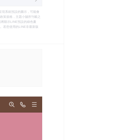
只能呈現系統預設的圖示，可能會
le之政策規格，主題小舖所刊載之
將顯示LINE預設的綠色畫
若您使用的LINE非最新版