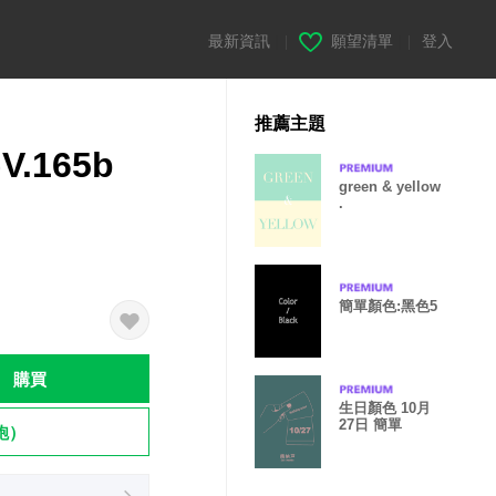
最新資訊
|
願望清單
|
登入
推薦主題
)V.165b
green & yellow
.
簡單顏色:黑色5
購買
生日顏色 10月
27日 簡單
飽）