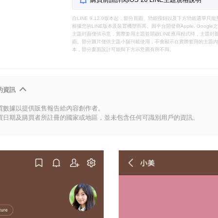
自LINE 9.12.0版本起，部分頁面、功能按鈕以及下方功能選單
根據您的LINE版本及裝置機型而異。因平台開發商Apple, Goog
主題封面僅供示意，實際套用主題並開啟LINE應用程式時，主題封面
面。部分圖片僅供主題小舖刊載使用，不會顯示在實際套用的主題內。
本，部分畫面設計可能與下方示意圖有所不同。
的資訊
買數據以提供販售報告給內容創作者。
買日期及購買者所註冊的國家或地區，並未包含任何可識別用戶的資訊。