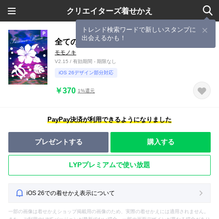
クリエイターズ着せかえ
トレンド検索ワードで新しいスタンプに
出会えるかも！
全ての運気がUP！ハワイアン着せかえ60
モモノキ
V2.15 / 有効期間 - 期限なし
iOS 26デザイン部分対応
￥370
1%還元
PayPay決済が利用できるようになりました
プレゼントする
購入する
LYPプレミアムで使い放題
iOS 26での着せかえ表示について
一部の画像は着せかえショップ掲載用の画像のため、実際の着せかえには適用されません。