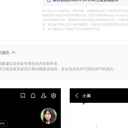
自LINE 9.12.0版本起，部分頁面、功能按鈕以及下方功能選單
根據您的LINE版本及裝置機型而異。因平台開發商Apple, Goog
主題封面僅供示意，實際套用主題並開啟LINE應用程式時，主題封面
面。部分圖片僅供主題小舖刊載使用，不會顯示在實際套用的主題內。
本，部分畫面設計可能與下方示意圖有所不同。
的資訊
買數據以提供販售報告給內容創作者。
買日期及購買者所註冊的國家或地區，並未包含任何可識別用戶的資訊。