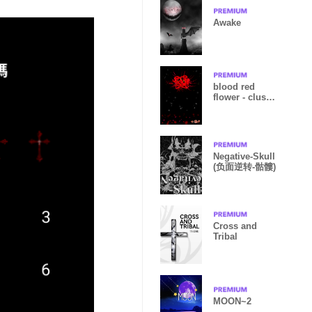
Awake
blood red
flower - cluster
amaryllis
Negative-Skull
(负面逆转-骷髏)
Cross and
Tribal
MOON~2