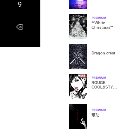
**White
Christmas**
Dragon crest
ROUGE
COOL&STYLI
SH
幫助