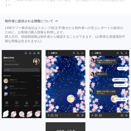
また、ご利用のLINEバージョンが最新でない場合、一部の画面デザインが異なる場合があり
ます。
制作者に提供される情報について
LINEヤフー株式会社はスタンプ/絵文字/着せかえ制作者への売上レポートの提供の
ために、お客様の購入情報を利用します。
購入日付、登録国情報は制作者から確認することができます。(お客様を直接識別可
能な情報は含まれません)