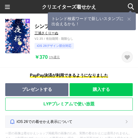
クリエイターズ着せかえ
トレンド検索ワードで新しいスタンプに
出会えるかも！
シンプル和【夜桜】
三浦さくりーぬ
V2.35 / 有効期間 - 期限なし
iOS 26デザイン部分対応
￥370
1%還元
PayPay決済が利用できるようになりました
プレゼントする
購入する
LYPプレミアムで使い放題
iOS 26での着せかえ表示について
一部の画像は着せかえショップ掲載用の画像のため、実際の着せかえには適用されません。