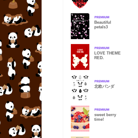
Beautiful
petals3
LOVE THEME
RED.
北欧パンダ
sweet berry
time!