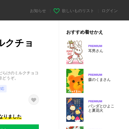
お知らせ
|
欲しいものリスト
|
ログイン
おすすめ着せかえ
ミルクチョ
耳男さん
だらけのミルクチョコ
非どうぞ。
森のくまさん
対応
パンダとひよこ
と夏花火
になりました