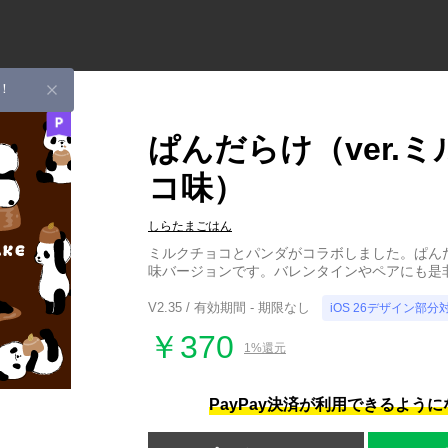
！
ぱんだらけ（ver.
コ味）
しらたまごはん
ミルクチョコとパンダがコラボしました。ぱん
味バージョンです。バレンタインやペアにも是
V2.35 / 有効期間 - 期限なし
iOS 26デザイン部分
￥370
1%還元
PayPay決済が利用できるよう