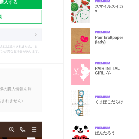
購入する
スマイルスイカ
♥
題
Pair kraftpaper
(lady)
えには適用されません。ま
インが異なる場合があります。
PAIR INITIAL
GIRL -Y-
客様の購入情報を利
まれません)
くまぽこだらけ
ぱんたろう