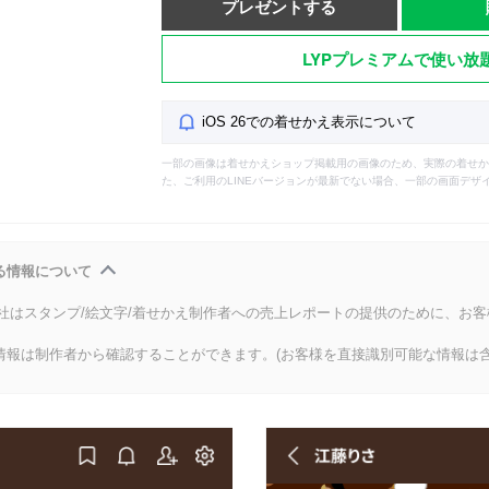
プレゼントする
LYPプレミアムで使い放
iOS 26での着せかえ表示について
一部の画像は着せかえショップ掲載用の画像のため、実際の着せか
た、ご利用のLINEバージョンが最新でない場合、一部の画面デザ
る情報について
会社はスタンプ/絵文字/着せかえ制作者への売上レポートの提供のために、お
情報は制作者から確認することができます。(お客様を直接識別可能な情報は含