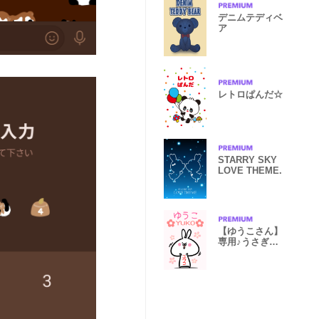
デニムテディベ
ア
レトロぱんだ☆
STARRY SKY
LOVE THEME.
【ゆうこさん】
専用♪うさぎの
名前着せかえ