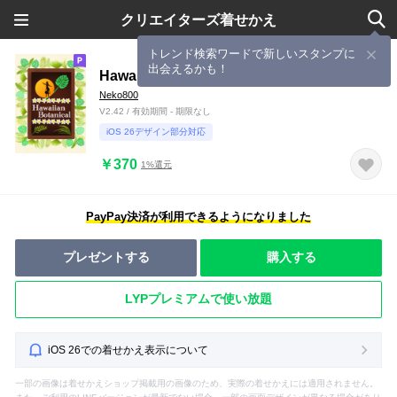
クリエイターズ着せかえ
トレンド検索ワードで新しいスタンプに
出会えるかも！
Hawaiian Botanical
Neko800
V2.42 / 有効期間 - 期限なし
iOS 26デザイン部分対応
￥370
1%還元
PayPay決済が利用できるようになりました
プレゼントする
購入する
LYPプレミアムで使い放題
iOS 26での着せかえ表示について
一部の画像は着せかえショップ掲載用の画像のため、実際の着せかえには適用されません。