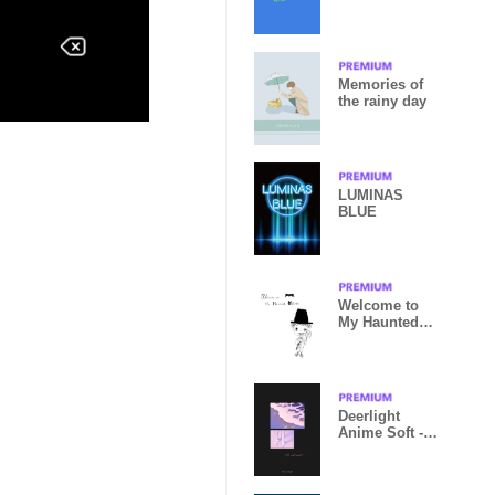
Memories of
the rainy day
LUMINAS
BLUE
Welcome to
My Haunted
House
Deerlight
Anime Soft -
Love
Story_V.39