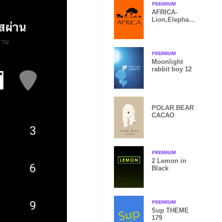
AFRICA-
Lion,Elephant,
Giraffe,Rhino
etc.-
Moonlight
rabbit boy 12
POLAR BEAR
CACAO
2 Lemon in
Black
Sup THEME
179