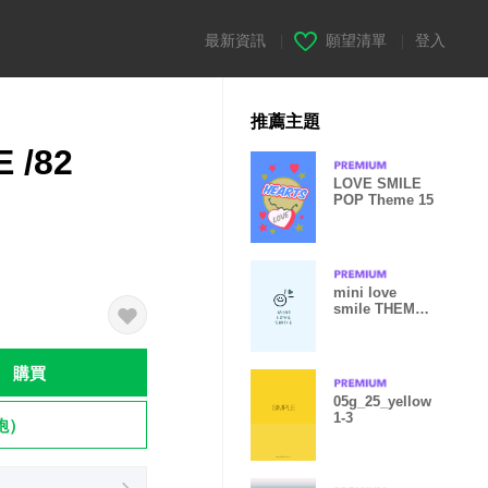
最新資訊
|
願望清單
|
登入
推薦主題
 /82
LOVE SMILE
POP Theme 15
mini love
smile THEME
229
購買
05g_25_yellow
1-3
飽）