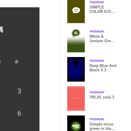
SIMPLE
COLOR ICON
THEME 7
White &
Juniper Green
Theme Vr7
Deep Blue And
Black V.3
705.25_red1-3
Simple moss
green in black