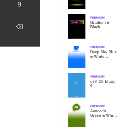
theme vr.2
Gradient in
Black
Deep Sky Blue
& White
Theme V.5
d78_25_blue1-
9
Avocado
Green & White
Theme