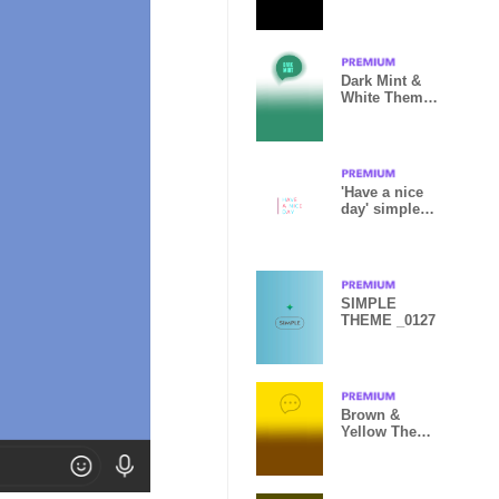
Vr8
Dark Mint &
White Theme
V7
'Have a nice
day' simple
theme
SIMPLE
THEME _0127
Brown &
Yellow Theme
V8