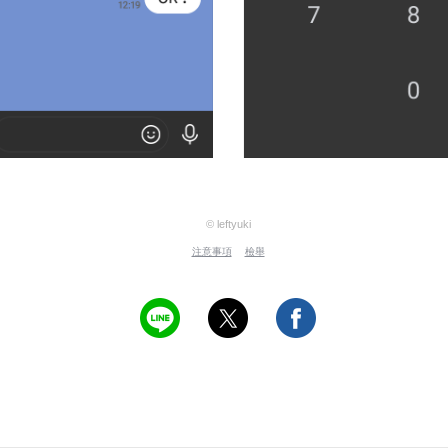
© leftyuki
注意事項
檢舉