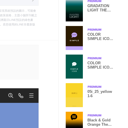
GRADATION
LIGHT THEME
只能呈現系統預設的圖示，可能會
11
le之政策規格，主題小舖所刊載之
將顯示LINE預設的綠色畫
若您使用的LINE非最新版
COLOR
SIMPLE ICON
THEME -31
COLOR
SIMPLE ICON
THEME /191
05i_25_yellow
1-6
Black & Gold
Orange Theme