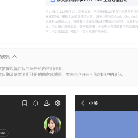
自LINE 9.12.0版本起，部分頁面、功能按鈕以及下方功能選單
根據您的LINE版本及裝置機型而異。因平台開發商Apple, Goog
主題封面僅供示意，實際套用主題並開啟LINE應用程式時，主題封面
面。部分圖片僅供主題小舖刊載使用，不會顯示在實際套用的主題內。
本，部分畫面設計可能與下方示意圖有所不同。
的資訊
買數據以提供販售報告給內容創作者。
買日期及購買者所註冊的國家或地區，並未包含任何可識別用戶的資訊。