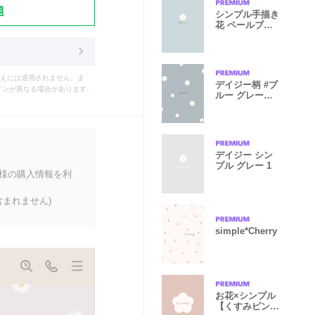
題
シンプル手描き
花 ペールブル
ー×グレー
えには適用されません。ま
デイジー柄 #ブ
インが異なる場合があります。
ルー グレージ
ュ
デイジー シン
プル グレー 1
客様の購入情報を利
まれません)
simple*Cherry
お花×シンプル
【くすみピンク