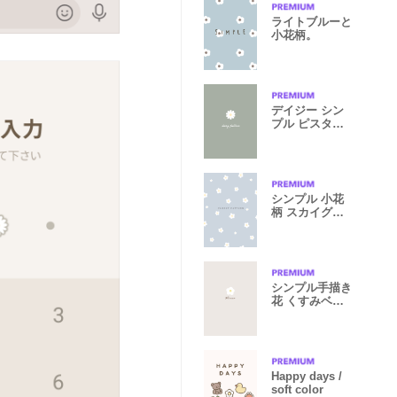
ライトブルーと
小花柄。
デイジー シン
プル ピスタチ
オ
シンプル 小花
柄 スカイグレ
ー
シンプル手描き
花 くすみベー
ジュブラウン
Happy days /
soft color