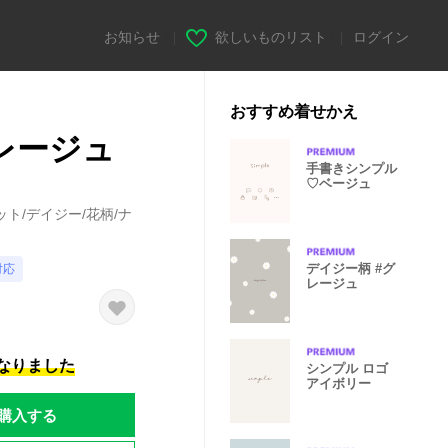
お知らせ
|
欲しいものリスト
|
ログイン
おすすめ着せかえ
 グレージュ
手書きシンプル
♡ベージュ
ト/デイジー/花柄/ナ
デイジー柄 #グ
対応
レージュ
になりました
シンプル ロゴ
アイボリー
購入する