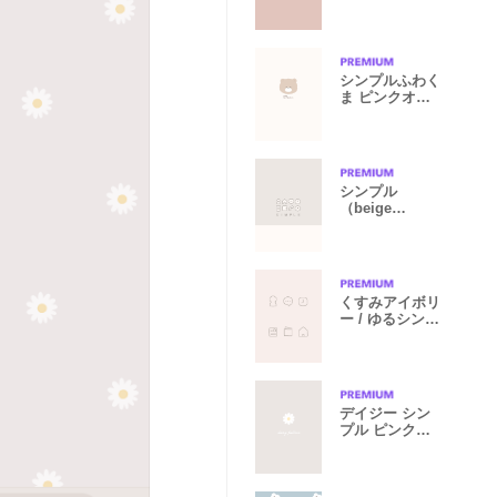
×ベージュ】
シンプルふわく
ま ピンクオレ
ンジベージュ
シンプル
（beige
ivory)V.336
くすみアイボリ
ー / ゆるシンプ
ル
デイジー シン
プル ピンクベ
ージュ #and