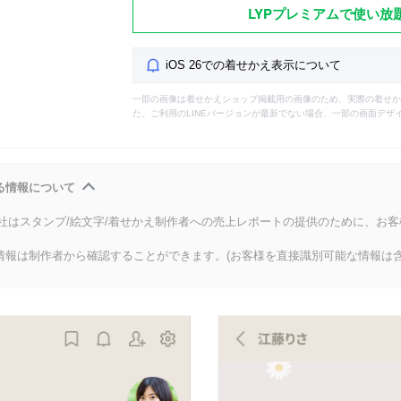
LYPプレミアムで使い放
iOS 26での着せかえ表示について
一部の画像は着せかえショップ掲載用の画像のため、実際の着せか
た、ご利用のLINEバージョンが最新でない場合、一部の画面デザ
る情報について
会社はスタンプ/絵文字/着せかえ制作者への売上レポートの提供のために、お
情報は制作者から確認することができます。(お客様を直接識別可能な情報は含