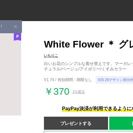
！
White Flower ＊
いちりこ
白いお花のシンプルな着せ替えです。マーガレッ
チュラル/ベージュ/アイボリー/くすみカラー
V1.74 / 有効期間 - 期限なし
iOS 26デザイン部分
￥370
1%還元
PayPay決済が利用できるよう
プレゼントする