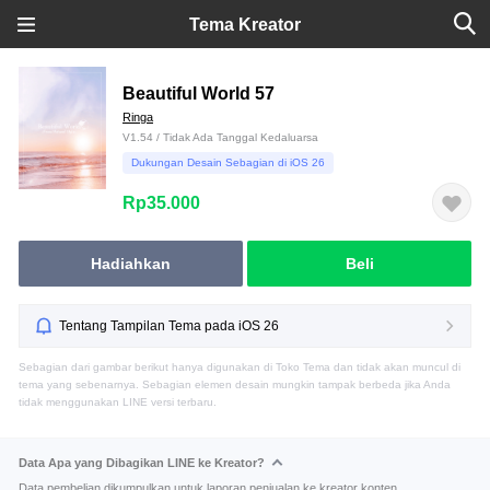
Tema Kreator
Beautiful World 57
Ringa
V1.54 / Tidak Ada Tanggal Kedaluarsa
Dukungan Desain Sebagian di iOS 26
Rp35.000
Hadiahkan
Beli
Tentang Tampilan Tema pada iOS 26
Sebagian dari gambar berikut hanya digunakan di Toko Tema dan tidak akan muncul di
tema yang sebenarnya. Sebagian elemen desain mungkin tampak berbeda jika Anda
tidak menggunakan LINE versi terbaru.
Data Apa yang Dibagikan LINE ke Kreator?
Data pembelian dikumpulkan untuk laporan penjualan ke kreator konten.