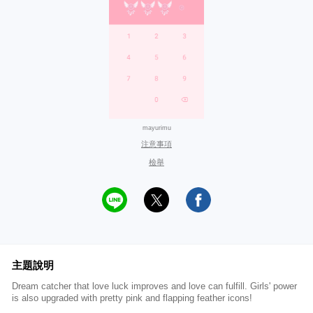
mayurimu
注意事項
檢舉
主題說明
Dream catcher that love luck improves and love can fulfill. Girls' power
is also upgraded with pretty pink and flapping feather icons!