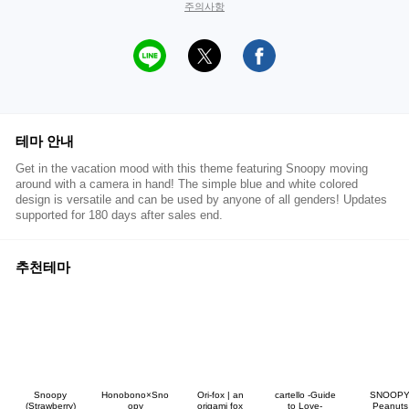
주의사항
테마 안내
Get in the vacation mood with this theme featuring Snoopy moving
around with a camera in hand! The simple blue and white colored
design is versatile and can be used by anyone of all genders! Updates
supported for 180 days after sales end.
추천테마
Snoopy
Honobono×Sno
Ori-fox | an
cartello -Guide
SNOOP
(Strawberry)
opy
origami fox
to Love-
Peanuts