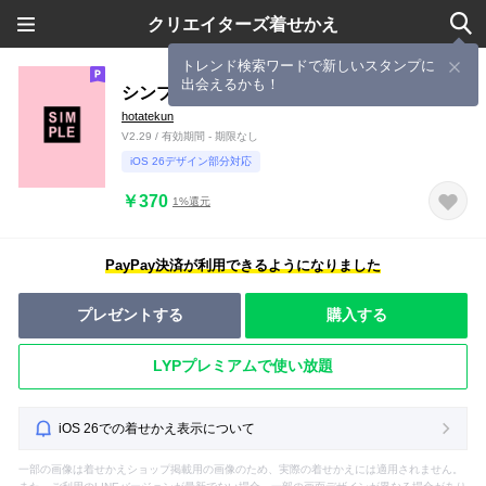
クリエイターズ着せかえ
トレンド検索ワードで新しいスタンプに
出会えるかも！
シンプルシール(ブラック ピンク)V.10
hotatekun
V2.29 / 有効期間 - 期限なし
iOS 26デザイン部分対応
￥370
1%還元
PayPay決済が利用できるようになりました
プレゼントする
購入する
LYPプレミアムで使い放題
iOS 26での着せかえ表示について
一部の画像は着せかえショップ掲載用の画像のため、実際の着せかえには適用されません。