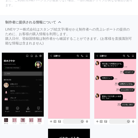
また、ご利用のLINEバージョンが最新でない場合、一部の画面デザインが異なる場合があり
ます。
制作者に提供される情報について
LINEヤフー株式会社はスタンプ/絵文字/着せかえ制作者への売上レポートの提供の
ために、お客様の購入情報を利用します。
購入日付、登録国情報は制作者から確認することができます。(お客様を直接識別可
能な情報は含まれません)