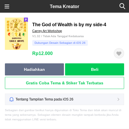
Tema Kreator
The God of Wealth is by my side-4
Carrey Art Workshop
V1.32 / Tidak Ada Tanggal Kedaluarsa
Dukungan Desain Sebagian di iOS 26
Rp12.000
Hadiahkan
Beli
Gratis Coba Tema & Stiker Tak Terbatas
Tentang Tampilan Tema pada iOS 26
Sebagian dari gambar berikut hanya digunakan di Toko Tema dan tidak akan muncul di
tema yang sebenarnya. Sebagian elemen desain mungkin tampak berbeda jika Anda
tidak menggunakan LINE versi terbaru.