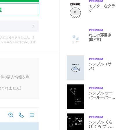
モノクロなクラ
題
ゲ
ねこの落書き
えには適用されません。ま
(白×青)
インが異なる場合があります。
シンプル（サ
メ）
客様の購入情報を利
まれません)
シンプル ウー
パールーパー
黒 ブラック
シンプル くら
げ くろ ブラッ