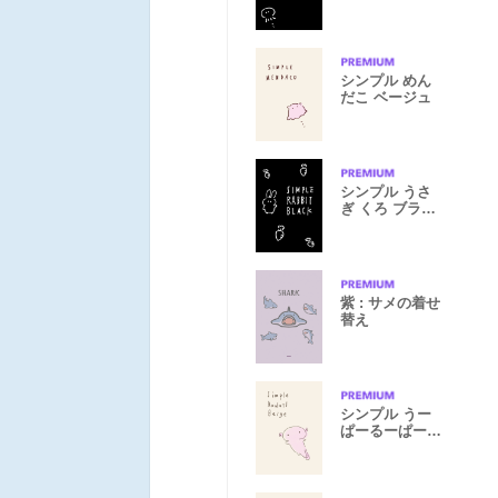
ク
シンプル めん
だこ ベージュ
シンプル うさ
ぎ くろ ブラッ
ク
紫 : サメの着せ
替え
シンプル うー
ぱーるーぱー
ベージュ