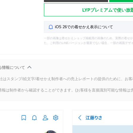
LYPプレミアムで使い放
iOS 26での着せかえ表示について
一部の画像は着せかえショップ掲載用の画像のため、実際の着せか
た、ご利用のLINEバージョンが最新でない場合、一部の画面デザ
る情報について
会社はスタンプ/絵文字/着せかえ制作者への売上レポートの提供のために、お
情報は制作者から確認することができます。(お客様を直接識別可能な情報は含