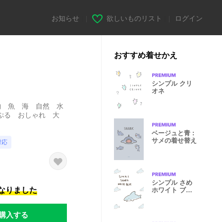
お知らせ
|
欲しいものリスト
|
ログイン
おすすめ着せかえ
シンプル クリ
オネ
物 魚 海 自然 水
ぷる おしゃれ 大
ベージュと青 :
サメの着せ替え
対応
シンプル さめ
になりました
ホワイト ブル
ー
購入する