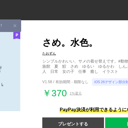
！
さめ。水色。
たおずん
シンプルかわいい、サメの着せ替えです。#動
族館 夏 鮫 さめ ゆるい ゆるかわ しん
人 日常 女の子 仕事 癒し イラスト
V1.58 / 有効期間 - 期限なし
iOS 26デザイン部分
￥370
1%還元
PayPay決済が利用できるよう
プレゼントする