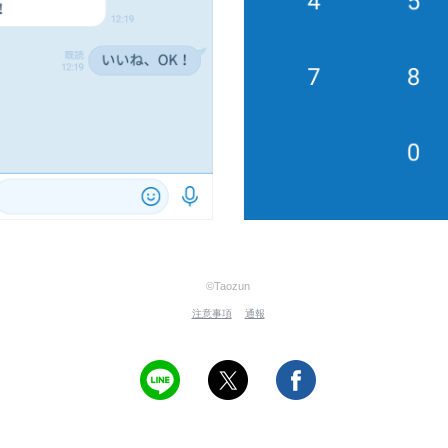
©Taozun
注意事項
通報