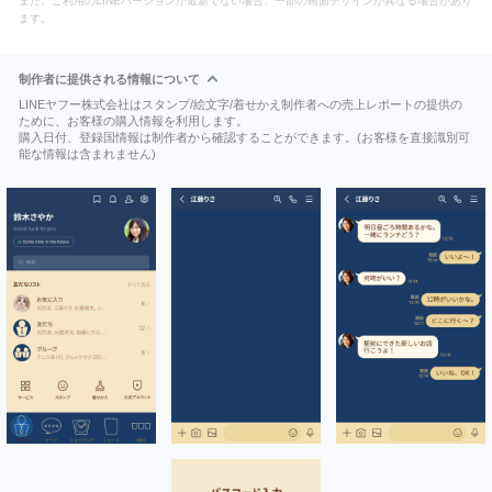
また、ご利用のLINEバージョンが最新でない場合、一部の画面デザインが異なる場合があり
ます。
制作者に提供される情報について
LINEヤフー株式会社はスタンプ/絵文字/着せかえ制作者への売上レポートの提供の
ために、お客様の購入情報を利用します。
購入日付、登録国情報は制作者から確認することができます。(お客様を直接識別可
能な情報は含まれません)