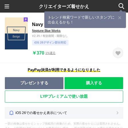
クリエイターズ着せかえ
トレンド検索ワードで新しいスタンプに
出会えるかも！
Navy & Beige Simple design 8
Neptune Blue Works
V2.35 / 有効期間 - 期限なし
iOS 26デザイン部分対応
￥370
1%還元
PayPay決済が利用できるようになりました
プレゼントする
購入する
LYPプレミアムで使い放題
iOS 26での着せかえ表示について
一部の画像は着せかえショップ掲載用の画像のため、実際の着せかえには適用されません。