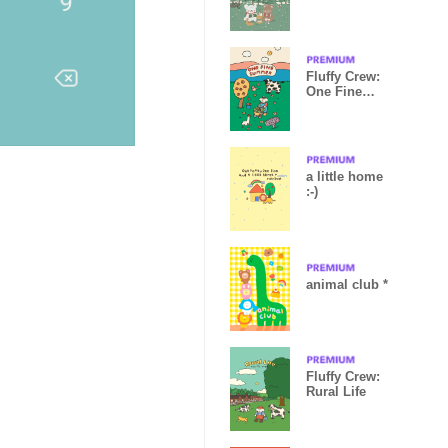
Fluffy Crew:
One Fine
Summer
a little home
:-)
animal club *
Fluffy Crew:
Rural Life