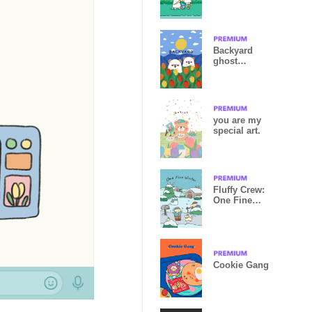
boy)
Backyard
ghost
bear(backyard
collection)
you are my
special art.
Fluffy Crew:
One Fine
Winter
Cookie Gang