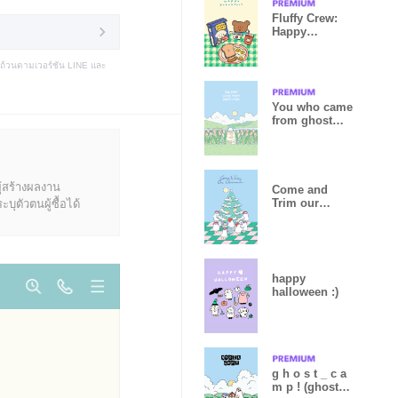
Fluffy Crew:
Happy
Breakfast :)
บถ้วนตามเวอร์ชัน LINE และ
You who came
from ghost
star.
ู้สร้างผลงาน
Come and
Trim our
ุตัวตนผู้ซื้อได้
Christmas
tree!
happy
halloween :)
g h o s t _ c a
m p ! (ghost