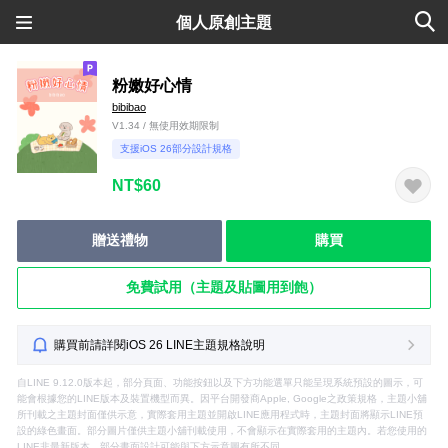
個人原創主題
粉嫩好心情
bibibao
V1.34 / 無使用效期限制
支援iOS 26部分設計規格
NT$60
贈送禮物
購買
免費試用（主題及貼圖用到飽）
購買前請詳閱iOS 26 LINE主題規格說明
自LINE 9.12.0版本起，部分頁面、功能按鈕以及下方功能選單只能呈現系統預設的圖示，可
能會根據您的LINE版本及裝置機型而異。因平台開發商Apple, Google之政策規格，主題小舖
所刊載之主題封面僅供示意，實際套用主題並開啟LINE應用程式時，主題封面將顯示LINE預
設的綠色畫面。部分圖片僅供主題小舖刊載使用，不會顯示在實際套用的主題內。若您使用的
LINE非最新版本，部分畫面設計可能與下方示意圖有所不同。