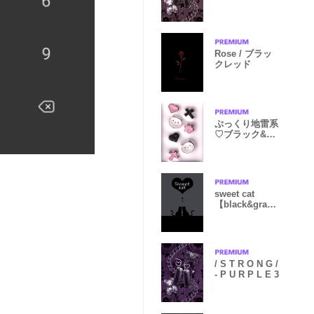
Rose / ブラッ
クレッド
ぷっくり地雷系
♡ブラック&ピ
ンク
sweet cat
【black&gray
】
/ S T R O N G /
- P U R P L E 3