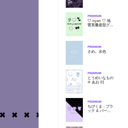
♡ nyan ♡ 地
雷系量産型グリ
ーン&ブラック
さめ。水色
とうめいなもの
✛ あお 01
ちびくま - ブラ
ック & パープ
ル