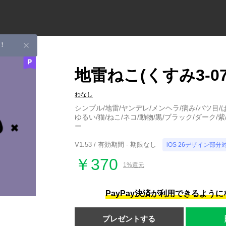
！
地雷ねこ(くすみ3-07
わなし
シンプル/地雷/ヤンデレ/メンヘラ/病み/バツ目/
ゆるい/猫/ねこ/ネコ/動物/黒/ブラック/ダーク/
ー
V1.53 / 有効期間 - 期限なし
iOS 26デザイン部分
￥370
1%還元
PayPay決済が利用できるよう
プレゼントする