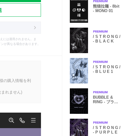
熊猫拉麺 - 8bit
題
- MONO 01
/ S T R O N G /
えには適用されません。ま
- B L A C K
インが異なる場合があります。
/ S T R O N G /
- B L U E 1
客様の購入情報を利
まれません)
BUBBLE &
RING - ブラッ
ク パープル 1
/ S T R O N G /
- P U R P L E