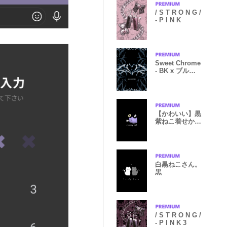
/ S T R O N G /
- P I N K
Sweet Chrome
- BK x ブルー
グレー
【かわいい】黒
紫ねこ着せか
え、ぷっくり
白黒ねこさん。
黒
/ S T R O N G /
- P I N K 3