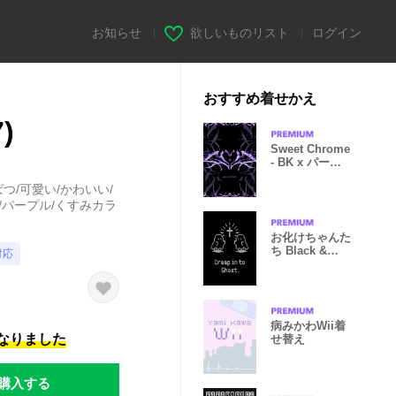
お知らせ
|
欲しいものリスト
|
ログイン
おすすめ着せかえ
)
Sweet Chrome
- BK x パープ
ル 01
ばつ/可愛い/かわいい/
紫/パープル/くすみカラ
お化けちゃんた
ち Black &
対応
Gray
病みかわWii着
になりました
せ替え
購入する