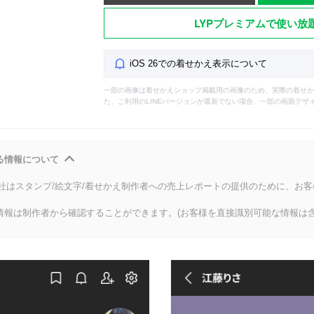
LYPプレミアムで使い放
iOS 26での着せかえ表示について
一部の画像は着せかえショップ掲載用の画像のため、実際の着せか
た、ご利用のLINEバージョンが最新でない場合、一部の画面デザ
る情報について
会社はスタンプ/絵文字/着せかえ制作者への売上レポートの提供のために、お
情報は制作者から確認することができます。(お客様を直接識別可能な情報は含