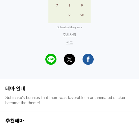
Schinako Moriyama
주의사항
신고
테마 안내
Schinako's bunnies that there was favorable in an animated sticker
became the theme!
추천테마