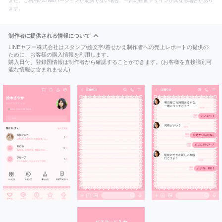
また、ご利用のLINEバージョンが最新でない場合、一部の画面デザインが異なる場合があり
ます。
制作者に提供される情報について
LINEヤフー株式会社はスタンプ/絵文字/着せかえ制作者への売上レポートの提供の
ために、お客様の購入情報を利用します。
購入日付、登録国情報は制作者から確認することができます。(お客様を直接識別可
能な情報は含まれません)