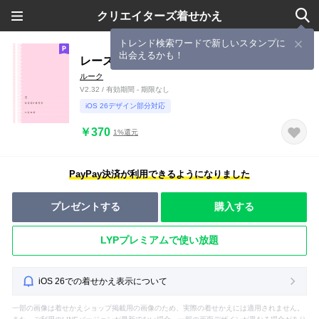
クリエイターズ着せかえ
トレンド検索ワードで新しいスタンプに
出会えるかも！
レースのステーショナリー
ルーク
V2.32 / 有効期間 - 期限なし
iOS 26デザイン部分対応
￥370
1%還元
PayPay決済が利用できるようになりました
プレゼントする
購入する
LYPプレミアムで使い放題
iOS 26での着せかえ表示について
一部の画像は着せかえショップ掲載用の画像のため、実際の着せかえには適用されません。