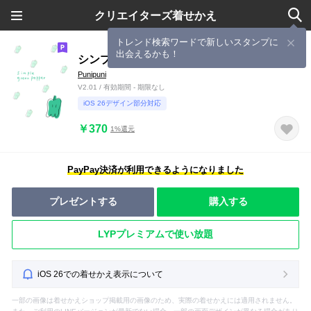
クリエイターズ着せかえ
トレンド検索ワードで新しいスタンプに
出会えるかも！
シンプル ピーマン
Punipuni
V2.01 / 有効期間 - 期限なし
iOS 26デザイン部分対応
￥370
1%還元
PayPay決済が利用できるようになりました
プレゼントする
購入する
LYPプレミアムで使い放題
iOS 26での着せかえ表示について
一部の画像は着せかえショップ掲載用の画像のため、実際の着せかえには適用されません。