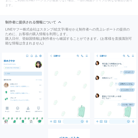
また、ご利用のLINEバージョンが最新でない場合、一部の画面デザインが異なる場合があり
ます。
制作者に提供される情報について
LINEヤフー株式会社はスタンプ/絵文字/着せかえ制作者への売上レポートの提供の
ために、お客様の購入情報を利用します。
購入日付、登録国情報は制作者から確認することができます。(お客様を直接識別可
能な情報は含まれません)